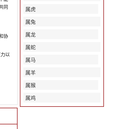
共同
属虎
属兔
属龙
和协
属蛇
压力以
属马
属羊
属猴
属鸡