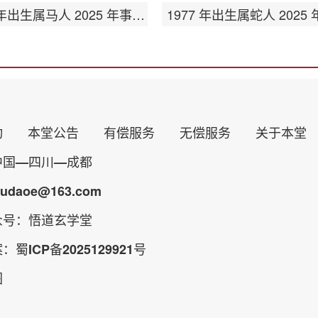
1978 年出生属马人 2025 年事业运势
动
本堂公告
有偿服务
无偿服务
关于本堂
中国—四川—成都
daoe@163.com
众号：悟道玄学堂
案：
蜀ICP备2025129921号
图