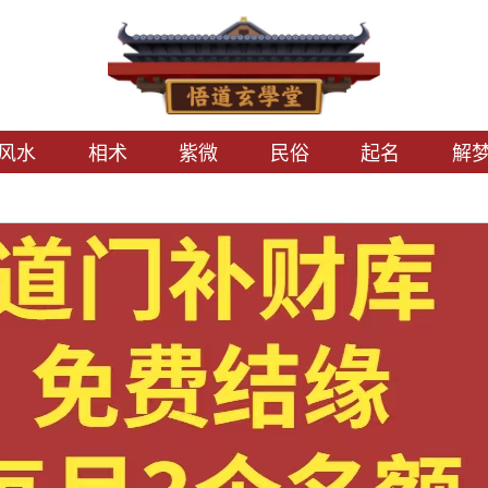
风水
相术
紫微
民俗
起名
解