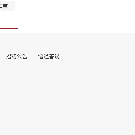
1977 年出生属蛇人 2025 年事业运势
招聘公告
悟道答疑