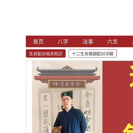
首页
八字
法事
六爻
生肖配对相关知识
十二生肖婚姻配对详解