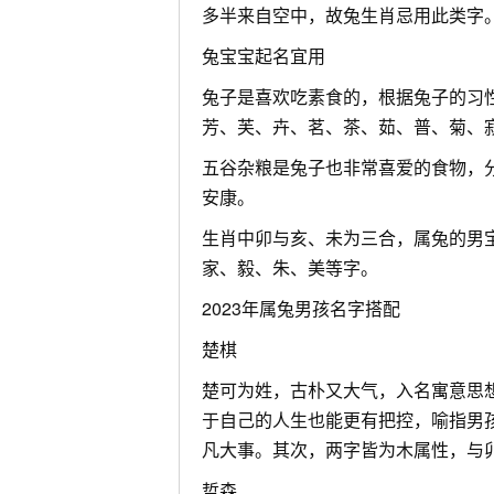
多半来自空中，故兔生肖忌用此类字
兔宝宝起名宜用
兔子是喜欢吃素食的，根据兔子的习
芳、芙、卉、茗、茶、茹、普、菊、
五谷杂粮是兔子也非常喜爱的食物，
安康。
生肖中卯与亥、未为三合，属兔的男
家、毅、朱、美等字。
2023年属兔男孩名字搭配
楚棋
楚可为姓，古朴又大气，入名寓意思
于自己的人生也能更有把控，喻指男
凡大事。其次，两字皆为木属性，与
哲森