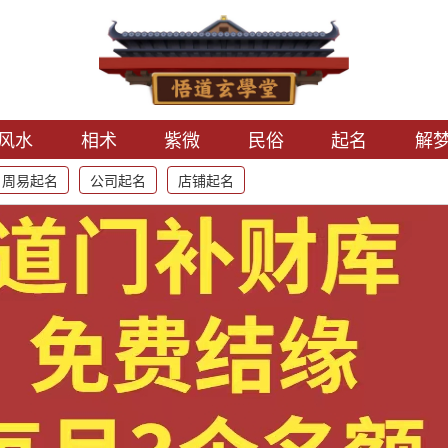
风水
相术
紫微
民俗
起名
解
周易起名
公司起名
店铺起名