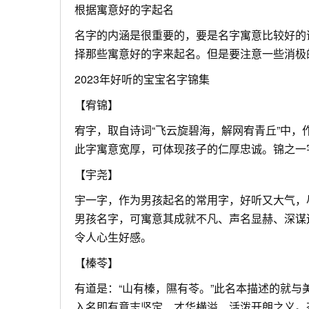
根据寓意好的字起名
名字的内涵是很重要的，要是名字寓意比较好的
择那些寓意好的字来起名。但是要注意一些消极
2023年好听的宝宝名字锦集
【宥锦】
宥字，取自诗词“飞云旋碧海，解网宥青丘”中
此字寓意宽厚，可体现孩子的仁厚忠诚。锦之一
【宇尧】
宇一字，作为男孩起名的常用字，好听又大气，
男孩名字，可寓意其成就不凡、声名显赫、深谋
令人心生好感。
【榛苓】
有道是：“山有榛，隰有苓。”此名本描述的就
入名即有意志坚定、才华横溢、活泼开朗之义。