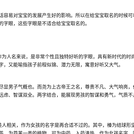
话容易对宝宝的发展产生好的影响。所以在给宝宝取名的时候可
的字眼，这些字眼是不适合给宝宝取名的。
，作为人名来说，是非常个性且独特好听的字眼，具有新时代的时
字，又能喻指孩子前程似锦、潜力无限，寓意好听又大气。
尽显男子气概也。而尧为上古帝王之名，尊贵不凡、大气响亮，
远虑、智谋双全。两字结合，能展现男孩的智谋和勇气，气质不
与美人相关，作为女孩的名字是再合适不过的。其中，榛为结球形
苓，为芦苇一类的植物，可为中药，入药清热，作为女孩名字，