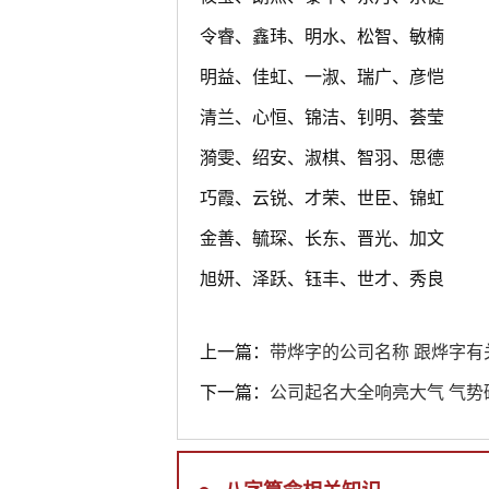
令睿、鑫玮、明水、松智、敏楠
明益、佳虹、一淑、瑞广、彦恺
清兰、心恒、锦洁、钊明、荟莹
漪雯、绍安、淑棋、智羽、思德
巧霞、云锐、才荣、世臣、锦虹
金善、毓琛、长东、晋光、加文
旭妍、泽跃、钰丰、世才、秀良
上一篇：
带烨字的公司名称 跟烨字有
下一篇：
公司起名大全响亮大气 气势