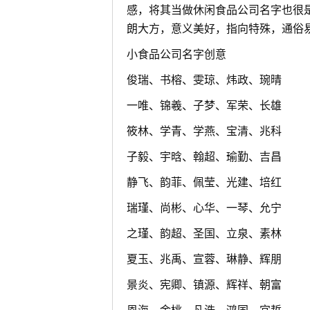
感，将其当做休闲食品公司名字也很
朗大方，意义美好，指向特殊，通俗
小食品公司名字创意
俊瑞、书榕、雯琼、炜政、琬晴
一唯、锦羲、子梦、军荣、长雄
筱林、学青、学燕、宝清、兆科
子毅、宇晗、翰超、瑜勤、吉昌
静飞、韵菲、佩莹、光建、培红
瑞瑾、尚彬、心华、一琴、允宁
之瑾、韵超、圣国、立泉、素林
夏玉、兆禹、宣蓉、琳静、辉朋
景炎、宪卿、镇源、辉祥、朝富
恩海、金桃、凡浩、鸿国、宜哲