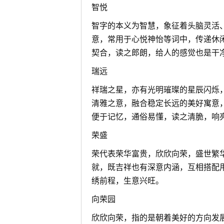
智悦
智字的本义为智慧，象征着头脑灵活
意，常用于心悦神怡等词中，传递休
契合，读之郎朗，给人的感觉也是干
瑞远
祥瑞之星，亦有光明璀璨的星辰闪烁
清雅之意，融合稳定长远的美好寓意
便于记忆，通俗易懂，读之清脆，响
荣盛
荣代表荣华富贵，欣欣向荣，盛世繁
就，既吉祥也有深意内涵，互相搭配
绣前程，生意兴旺。
向荣园
欣欣向荣，指的是朝着美好的方向发