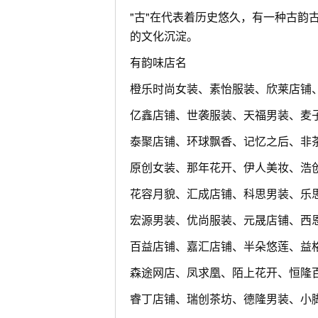
"古"在代表着历史悠久，有一种古韵
的文化沉淀。
有韵味店名
橙乐时尚女装、素怡服装、欣莱店铺
亿鑫店铺、世袭服装、天福男装、麦
泰聚店铺、环球飘香、记忆之后、非
原创女装、那年花开、伊人美妆、浩
花容月貌、汇成店铺、科思男装、乐
宏源男装、优尚服装、元晟店铺、西
百益店铺、嘉汇店铺、半朵悠莲、益
森途网店、凤求凰、陌上花开、恒隆
睿丁店铺、瑞创茶坊、德隆男装、小