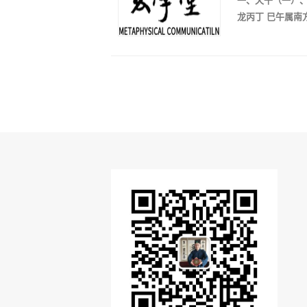
龙丙丁 巳午属南