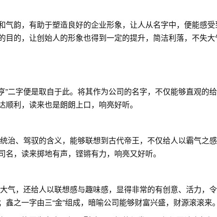
和气韵，有助于塑造良好的企业形象，让人从名字中，便能感受
的目的，让创始人的形象也得到一定的提升，简洁利落，不失大
万亨”二字便是取自于此。将其作为公司的名字，不仅能够直观的
达顺利，读来也是朗朗上口，响亮好听。
所指统治、驾驭的含义，能够联想到古代帝王，不仅给人以霸气之
司名，读来掷地有声，铿锵有力，响亮又好听。
好听大气，还给人以联想感与趣味感，显得非常的有创意、活力，
；鑫之一字由三“金”组成，暗喻公司能够财富兴盛，财源滚滚来