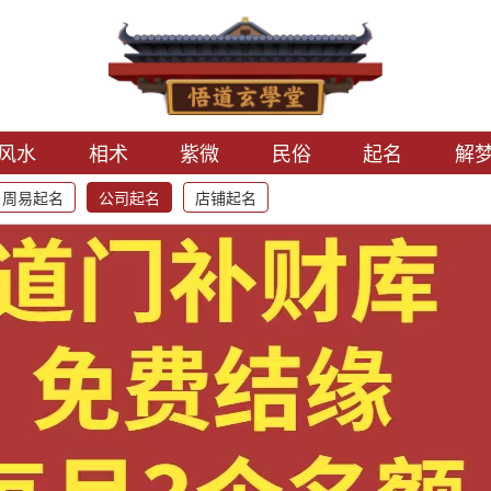
风水
相术
紫微
民俗
起名
解
周易起名
公司起名
店铺起名